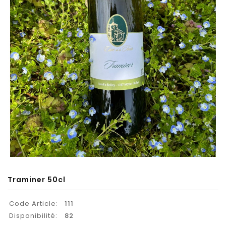
Traminer 50cl
Code Article:
111
Disponibilité:
82